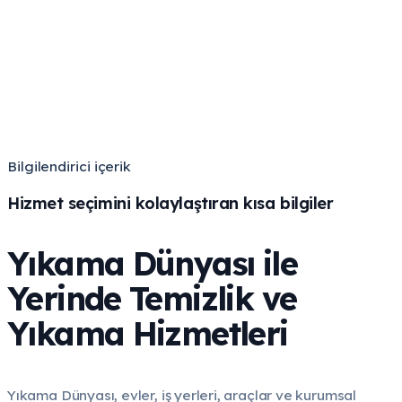
Temizliği erteleme, hizmeti
dakikalar içinde planla
Adresini, hizmet türünü ve uygun zamanını belirle. Yıkama
Dünyası ile profesyonel hizmet talebini kolayca oluştur.
Hemen Fiyat Al
→
Bilgilendirici içerik
Hizmet seçimini kolaylaştıran kısa bilgiler
Yıkama Dünyası ile
Yerinde Temizlik ve
Yıkama Hizmetleri
Yıkama Dünyası, evler, iş yerleri, araçlar ve kurumsal